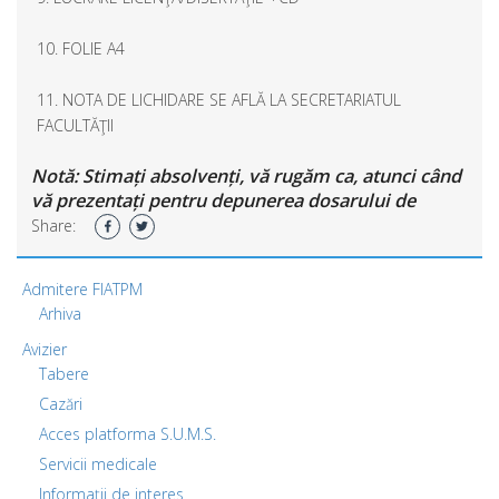
10. FOLIE A4
11. NOTA DE LICHIDARE SE AFLĂ LA SECRETARIATUL
FACULTĂŢII
Notă: Stimați absolvenți, vă rugăm ca, atunci când
vă prezentați pentru depunerea dosarului de
înscriere la examenul de finalizare a studiilor, să
Share:
aveți la dumneavoastră și actele de identitate (CI,
certificat de naștere și certificat de căsătorie) în
Admitere FIATPM
original pentru a putea certifica copiile ”conform
Arhiva
cu originalul”.
Avizier
Tabere
Cazări
Acces platforma S.U.M.S.
Servicii medicale
Informații de interes