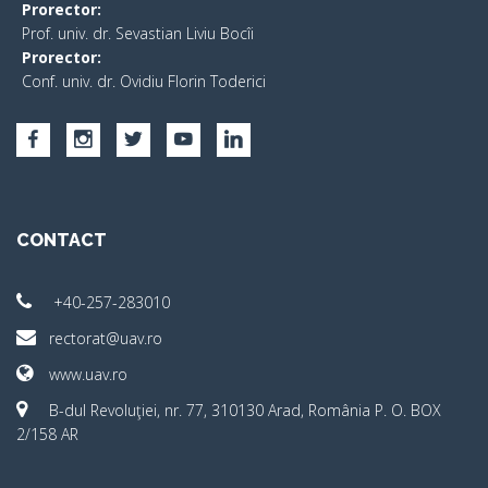
Prorector:
Prof. univ. dr. Sevastian Liviu Bocîi
Prorector:
Conf. univ. dr. Ovidiu Florin Toderici
CONTACT
+40-257-283010
rectorat@uav.ro
www.uav.ro
B-dul Revoluţiei, nr. 77, 310130 Arad, România P. O. BOX
2/158 AR