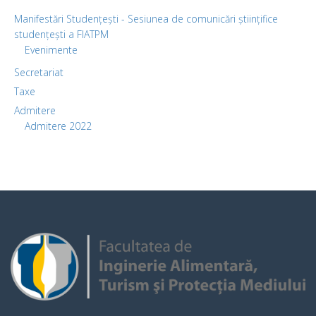
Manifestări Studențești - Sesiunea de comunicări științifice
studențești a FIATPM
Evenimente
Secretariat
Taxe
Admitere
Admitere 2022