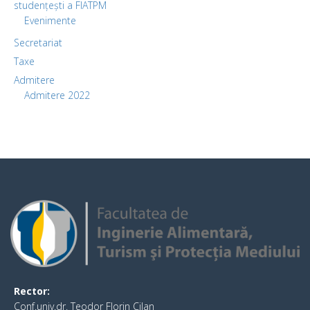
studențești a FIATPM
Evenimente
Secretariat
Taxe
Admitere
Admitere 2022
Rector:
Conf.univ.dr. Teodor Florin Cilan