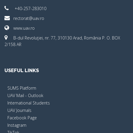
+40-257-283010
rectorat@uav.ro
www.uav.ro
B-dul Revoluţiei, nr. 77, 310130 Arad, România P. O. BOX
2/158 AR
USEFUL LINKS
SUMS Platform
UAV Mail - Outlook
International Students
UAV Journals
Facebook Page
Instagram
TikTok