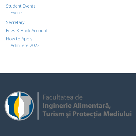
Student Events
Events
Secretary
Fees & Bank Account
How to Apply
Admitere 2022