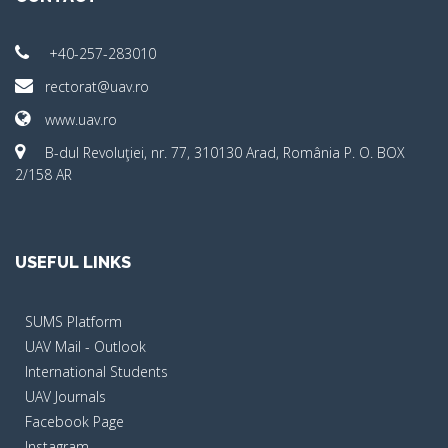
+40-257-283010
rectorat@uav.ro
www.uav.ro
B-dul Revoluţiei, nr. 77, 310130 Arad, România P. O. BOX
2/158 AR
USEFUL LINKS
SUMS Platform
UAV Mail - Outlook
International Students
UAV Journals
Facebook Page
Instagram