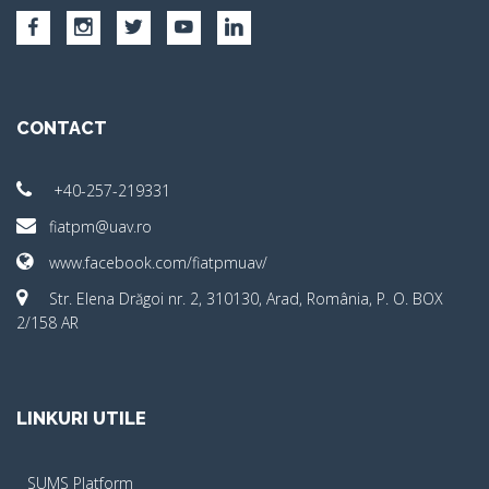
CONTACT
+40-257-219331
fiatpm@uav.ro
www.facebook.com/fiatpmuav/
Str. Elena Drăgoi nr. 2, 310130, Arad, România, P. O. BOX
2/158 AR
LINKURI UTILE
SUMS Platform