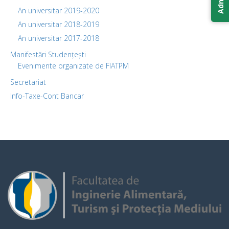
An universitar 2019-2020
An universitar 2018-2019
An universitar 2017-2018
Manifestări Studențești
Evenimente organizate de FIATPM
Secretariat
Info-Taxe-Cont Bancar