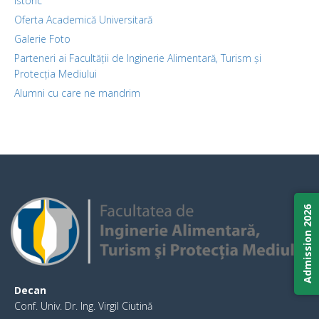
Istoric
Oferta Academică Universitară
Galerie Foto
Parteneri ai Facultății de Inginerie Alimentară, Turism și
Protecția Mediului
Alumni cu care ne mandrim
Admission 2026
Decan
Conf. Univ. Dr. Ing. Virgil Ciutină