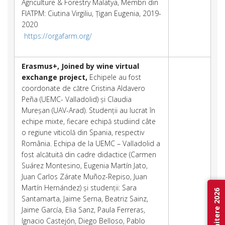
Agriculture & Forestry Malatya, Membri din
FIATPM: Ciutina Virgiliu, Țigan Eugenia, 2019-
2020
https://orgafarm.org/
Erasmus+,
Joined by wine virtual
exchange project,
Echipele au fost
coordonate de către Cristina Aldavero
Peña (UEMC- Valladolid) și Claudia
Mureșan (UAV-Arad). Studenții au lucrat în
echipe mixte, fiecare echipă studiind câte
o regiune viticolă din Spania, respectiv
România. Echipa de la UEMC – Valladolid a
fost alcătuită din cadre didactice (Carmen
Suárez Montesino, Eugenia Martín Jato,
Juan Carlos Zárate Muñoz-Repiso, Juan
Martín Hernández) și studenții: Sara
Admitere 2026
Santamarta, Jaime Serna, Beatriz Sainz,
Jaime García, Elia Sanz, Paula Ferreras,
Ignacio Castejón, Diego Belloso, Pablo