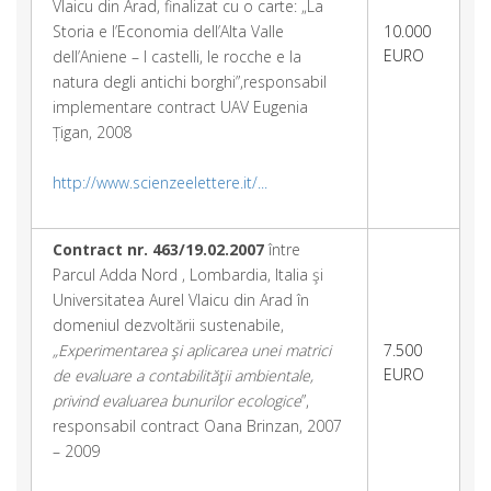
Vlaicu din Arad, finalizat cu o carte: „La
Storia e l’Economia dell’Alta Valle
10.000
EURO
dell’Aniene – I castelli, le rocche e la
natura degli antichi borghi”,responsabil
implementare contract UAV Eugenia
Țigan, 2008
http://www.scienzeelettere.it/...
Contract nr. 463/19.02.2007
între
Parcul Adda Nord , Lombardia, Italia şi
Universitatea Aurel Vlaicu din Arad în
domeniul dezvoltării sustenabile,
„
Experimentarea şi aplicarea unei matrici
7.500
EURO
de evaluare a contabilităţii ambientale,
privind evaluarea bunurilor ecologice
”,
responsabil contract Oana Brinzan, 2007
– 2009