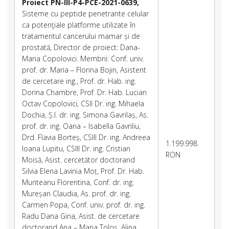
Proiect PN-III-P4-PCE-2021-0639
,
Sisteme cu peptide penetrante celular
ca potenţiale platforme utilizate în
tratamentul cancerului mamar și de
prostată, Director de proiect: Dana-
Maria Copolovici. Membrii: Conf. univ.
prof. dr. Maria – Florina Bojin, Asistent
de cercetare ing., Prof. dr. Hab. ing.
Dorina Chambre, Prof. Dr. Hab. Lucian
Octav Copolovici, CSII Dr. ing. Mihaela
Dochia, Ș.l. dr. ing. Simona Gavrilaș, As.
prof. dr. ing. Oana – Isabella Gavriliu,
Drd. Flavia Borteș, CSIII Dr. ing. Andreea
1.199.998
Ioana Lupitu, CSIII Dr. ing. Cristian
RON
Moisă, Asist. cercetător doctorand
Silvia Elena Lavinia Moț, Prof. Dr. Hab.
Munteanu Florentina, Conf. dr. ing.
Mureșan Claudia, As. prof. dr. ing.
Carmen Popa, Conf. univ. prof. dr. ing.
Radu Dana Gina, Asist. de cercetare
doctorand Ana – Maria Toloș, Alina