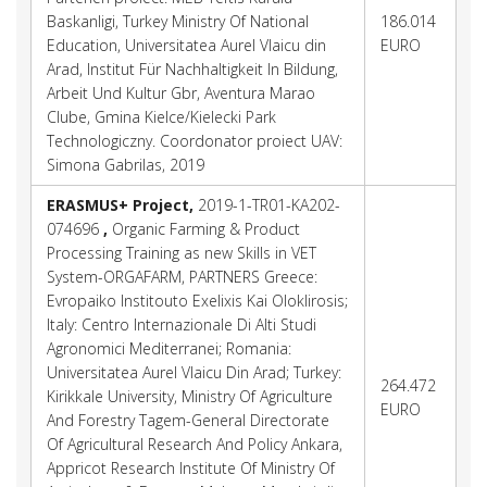
Baskanligi, Turkey Ministry Of National
186.014
Education, Universitatea Aurel Vlaicu din
EURO
Arad, Institut Für Nachhaltigkeit In Bildung,
Arbeit Und Kultur Gbr, Aventura Marao
Clube, Gmina Kielce/Kielecki Park
Technologiczny. Coordonator proiect UAV:
Simona Gabrilas, 2019
ERASMUS+
Project,
2019-1-TR01-KA202-
074696
,
Organic Farming & Product
Processing Training as new Skills in VET
System-ORGAFARM, PARTNERS Greece:
Evropaiko Institouto Exelixis Kai Oloklirosis;
Italy: Centro Internazionale Di Alti Studi
Agronomici Mediterranei; Romania:
Universitatea Aurel Vlaicu Din Arad; Turkey:
264.472
Kirikkale University, Ministry Of Agriculture
EURO
And Forestry Tagem-General Directorate
Of Agricultural Research And Policy Ankara,
Appricot Research Institute Of Ministry Of