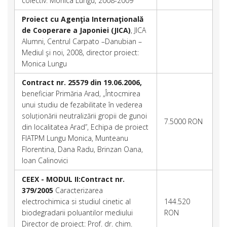
colectiv: Monica Lungu, 2008-2009
Proiect cu Agenţia Internaţională
de Cooperare a Japoniei (JICA)
, JICA
Alumni, Centrul Carpato –Danubian –
Mediul şi noi, 2008, director proiect:
Monica Lungu
Contract nr. 25579 din 19.06.2006,
beneficiar Primăria Arad, „Întocmirea
unui studiu de fezabilitate în vederea
soluționării neutralizării gropii de gunoi
7.5000 RON
din localitatea Arad”, Echipa de proiect
FIATPM Lungu Monica, Munteanu
Florentina, Dana Radu, Brinzan Oana,
Ioan Calinovici
CEEX - MODUL II:Contract nr.
379/2005
Caracterizarea
electrochimica si studiul cinetic al
144.520
biodegradarii poluantilor mediului
RON
Director de proiect: Prof. dr. chim.