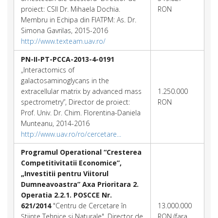
proiect: CSII Dr. Mihaela Dochia.
RON
Membru in Echipa din FIATPM: As. Dr.
Simona Gavrilas, 2015-2016
http://www.texteam.uav.ro/
PN-II-PT-PCCA-2013-4-0191
„Interactomics of
galactosaminoglycans in the
extracellular matrix by advanced mass
1.250.000
spectrometry”, Director de proiect:
RON
Prof. Univ. Dr. Chim. Florentina-Daniela
Munteanu, 2014-2016
http://www.uav.ro/ro/cercetare...
Programul Operational “Cresterea
Competitivitatii Economice”,
„Investitii pentru Viitorul
Dumneavoastra” Axa Prioritara 2.
Operatia 2.2.1. POSCCE Nr.
621/2014
"Centru de Cercetare în
13.000.000
Ştiinţe Tehnice şi Naturale", Director de
RON (fara