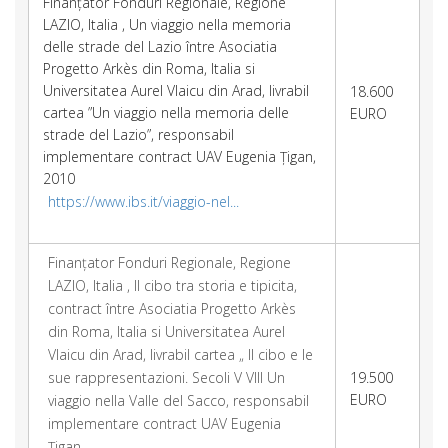
Finanțator Fonduri Regionale, Regione
LAZIO, Italia , Un viaggio nella memoria
delle strade del Lazio între Asociatia
Progetto Arkès din Roma, Italia si
Universitatea Aurel Vlaicu din Arad, livrabil
18.600
cartea ”Un viaggio nella memoria delle
EURO
strade del Lazio”, responsabil
implementare contract UAV Eugenia Țigan,
2010
https://www.ibs.it/viaggio-nel...
Finanțator Fonduri Regionale, Regione
LAZIO, Italia , Il cibo tra storia e tipicita,
contract între Asociatia Progetto Arkès
din Roma, Italia si Universitatea Aurel
Vlaicu din Arad, livrabil cartea „ Il cibo e le
sue rappresentazioni. Secoli V VIII Un
19.500
EURO
viaggio nella Valle del Sacco, responsabil
implementare contract UAV Eugenia
Țigan