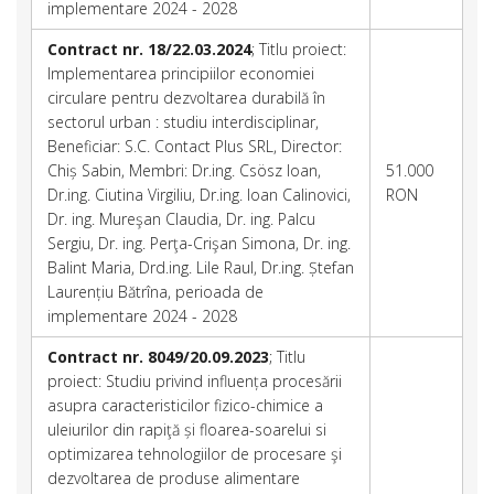
implementare 2024 - 2028
Contract nr. 18/22.03.2024
; Titlu proiect:
Implementarea principiilor economiei
circulare pentru dezvoltarea durabilă în
sectorul urban : studiu interdisciplinar,
Beneficiar: S.C. Contact Plus SRL, Director:
Chiș Sabin, Membri: Dr.ing. Csösz Ioan,
51.000
Dr.ing. Ciutina Virgiliu, Dr.ing. Ioan Calinovici,
RON
Dr. ing. Mureşan Claudia, Dr. ing. Palcu
Sergiu, Dr. ing. Perţa-Crişan Simona, Dr. ing.
Balint Maria, Drd.ing. Lile Raul, Dr.ing. Ștefan
Laurențiu Bătrîna, perioada de
implementare 2024 - 2028
Contract nr. 8049/20.09.2023
; Titlu
proiect: Studiu privind influența procesării
asupra caracteristicilor fizico-chimice a
uleiurilor din rapiţă și floarea-soarelui si
optimizarea tehnologiilor de procesare şi
dezvoltarea de produse alimentare