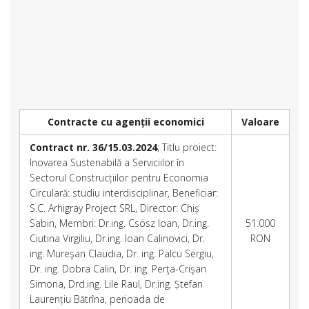
Contracte cu agenții economici
Valoare
Contract nr. 36/15.03.2024
; Titlu proiect:
Inovarea Sustenabilă a Serviciilor în
Sectorul Construcțiilor pentru Economia
Circulară: studiu interdisciplinar, Beneficiar:
S.C. Arhigray Project SRL, Director: Chiș
Sabin, Membri: Dr.ing. Csösz Ioan, Dr.ing.
51.000
Ciutina Virgiliu, Dr.ing. Ioan Calinovici, Dr.
RON
ing. Mureşan Claudia, Dr. ing. Palcu Sergiu,
Dr. ing. Dobra Calin, Dr. ing. Perţa-Crişan
Simona, Drd.ing. Lile Raul, Dr.ing. Ștefan
Laurențiu Bătrîna, perioada de