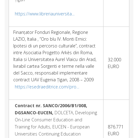
https://www.libreriauniversita...
Finanțator Fonduri Regionale, Regione
LAZIO, Italia , ”Oro blu IV. Monti Ernici:
Ipotesi di un percorso culturale”, contract
intre Asociatia Progetto Arkès din Roma,
Italia si Universitatea Aurel Vlaicu din Arad,
32.000
livrabil cartea Sorgenti e terme nella valle
EURO
del Sacco, responsabil implementare
contract UAV Eugenia Țigan, 2008 – 2009
https://esedraeditrice.com/pro...
Contract nr. SANCO/2006/B1/008
,
DGSANCO-EUCEN,
DOLCETA, Developing
On-Line Consumer Education and
Training for Adults, EUCEN - European
876.771
EURO
Universities Continuing Education