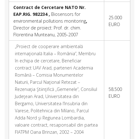
Contract de Cercetare NATO Nr.
EAP.RIG. 982234 ,
Biosensors for
25.000
environmental pollutions monitoring
,
EURO
Director de proiect: Prof. dr. chim.
Florentina Munteanu, 2005-2007
„Proiect de cooperare ambientală
internaţională Italia – România”, Membru
în echipa de cercetare, Beneficiar
contract UAV Arad, parteneri Academia
Română – Comisia Monumentelor
Naturii, Parcul Naţional Retezat –
Rezervaţia Ştiinţifică „Gemenele”, Consiliul
58.500
EURO
Judeţean Arad, Universitatea din
Bergamo, Universitatea l’Insubria din
Varese, Politehnica din Milano, Parcul
Adda Nord şi Regiunea Lombardia,
valoare contract, resaponsabil din partea
FIATPM Oana Brinzan, 2002 – 2004