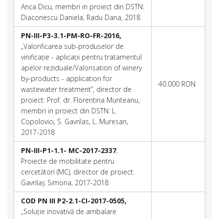
Anca Dicu, membri in proiect din DSTN:
Diaconescu Daniela, Radu Dana, 2018
PN-III-P3-3.1-PM-RO-FR-2016,
„Valorificarea sub-produselor de
vinificație - aplicații pentru tratamentul
apelor reziduale/Valorisation of winery
by-products - application for
40.000 RON
wastewater treatment”, director de
proiect: Prof. dr. Florentina Munteanu,
membri in proiect din DSTN: L.
Copolovici, S. Gavrilas, L. Muresan,
2017-2018
PN-III-P1-1.1- MC-2017-2337
,
Proiecte de mobilitate pentru
cercetători (MC)
,
director de proiect:
Gavrilaș Simona, 2017-2018
COD PN III P2-2.1-CI-2017-0505,
„Soluție inovativă de ambalare