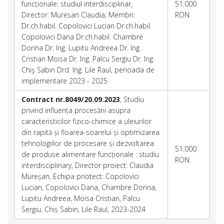
funcționale: studiul interdisciplinar,
51.000
Director: Muresan Claudia, Membri:
RON
Dr.ch.habil. Copolovici Lucian Dr.ch.habil.
Copolovici Dana Dr.ch.habil. Chambre
Dorina Dr. Ing. Lupitu Andreea Dr. Ing.
Cristian Moisa Dr. Ing. Palcu Sergiu Dr. Ing.
Chiş Sabin Drd. Ing. Lile Raul, perioada de
implementare 2023 - 2025
Contract nr.8049/20.09.2023
, Studiu
privind influența procesării asupra
caracteristicilor fizico-chimice a uleiurilor
din rapită și floarea-soarelui și optimizarea
tehnologiilor de procesare și dezvoltarea
51.000
de produse alimentare funcționale : studiu
RON
interdisciplinary, Director proiect: Claudia
Mureșan, Echipa priotect: Copolovici
Lucian, Copolovici Dana, Chambre Dorina,
Lupitu Andreea, Moisa Cristian, Palcu
Sergiu, Chiș Sabin, Lile Raul, 2023-2024