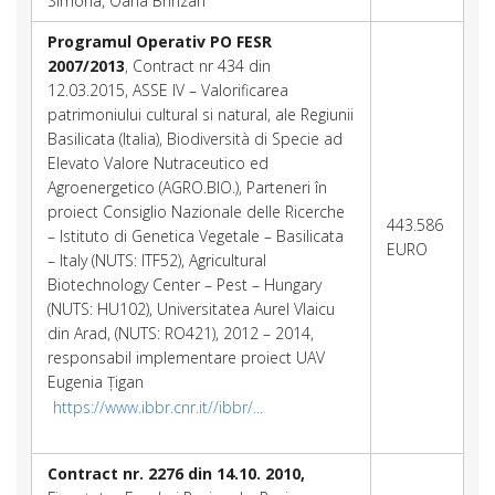
Simona, Oana Brinzan
Programul Operativ PO FESR
2007/2013
, Contract nr 434 din
12.03.2015, ASSE IV – Valorificarea
patrimoniului cultural si natural, ale Regiunii
Basilicata (Italia), Biodiversità di Specie ad
Elevato Valore Nutraceutico ed
Agroenergetico (AGRO.BIO.), Parteneri în
proiect Consiglio Nazionale delle Ricerche
443.586
– Istituto di Genetica Vegetale – Basilicata
EURO
– Italy (NUTS: ITF52), Agricultural
Biotechnology Center – Pest – Hungary
(NUTS: HU102), Universitatea Aurel Vlaicu
din Arad, (NUTS: RO421), 2012 – 2014,
responsabil implementare proiect UAV
Eugenia Țigan
https://www.ibbr.cnr.it//ibbr/...
Contract nr. 2276 din 14.10. 2010,