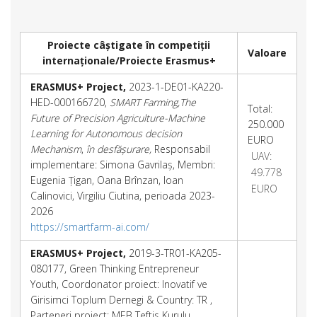
Proiecte câștigate în competiții
Valoare
internaționale/Proiecte Erasmus+
ERASMUS+ Project,
2023-1-DE01-KA220-
HED-000166720,
SMART Farming,The
Total:
Future of Precision Agriculture-Machine
250.000
Learning for Autonomous decision
EURO
Mechanism
,
în desfășurare,
Responsabil
UAV:
implementare: Simona Gavrilaș, Membri:
49.778
Eugenia Țigan, Oana Brînzan, Ioan
EURO
Calinovici, Virgiliu Ciutina, perioada 2023-
2026
https://smartfarm-ai.com/
ERASMUS+ Project,
2019-3-TR01-KA205-
080177, Green Thinking Entrepreneur
Youth, Coordonator proiect: Inovatif ve
Girisimci Toplum Dernegi & Country: TR ,
Parteneri proiect: MEB Teftis Kurulu