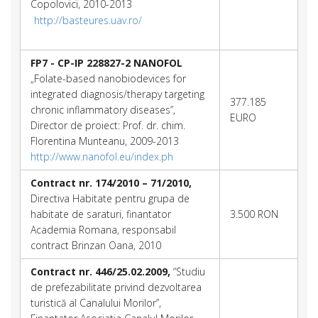
Copolovici, 2010-2013
http://basteures.uav.ro/
FP7 - CP-IP 228827-2 NANOFOL
„Folate-based nanobiodevices for
integrated diagnosis/therapy targeting
377.185
chronic inflammatory diseases”,
EURO
Director de proiect: Prof. dr. chim.
Florentina Munteanu, 2009-2013
http://www.nanofol.eu/index.ph
Contract nr. 174/2010 – 71/2010,
Directiva Habitate pentru grupa de
habitate de saraturi, finantator
3.500 RON
Academia Romana, responsabil
contract Brinzan Oana, 2010
Contract nr. 446/25.02.2009,
“Studiu
de prefezabilitate privind dezvoltarea
turistică al Canalului Morilor”,