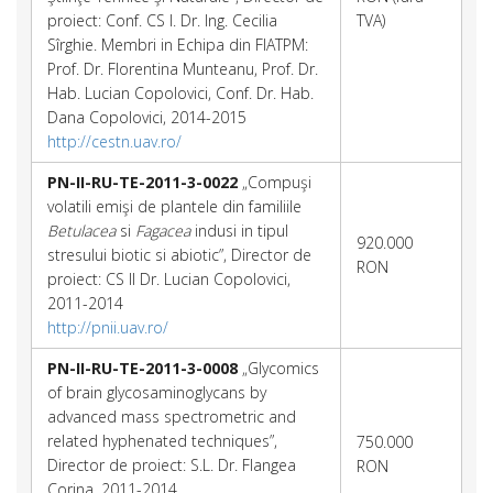
proiect: Conf. CS I. Dr. Ing. Cecilia
TVA)
Sîrghie. Membri in Echipa din FIATPM:
Prof. Dr. Florentina Munteanu, Prof. Dr.
Hab. Lucian Copolovici, Conf. Dr. Hab.
Dana Copolovici, 2014-2015
http://cestn.uav.ro/
PN-II-RU-TE-2011-3-0022
„Compuşi
volatili emişi de plantele din familiile
Betulacea
si
Fagacea
indusi in tipul
920.000
stresului biotic si abiotic”, Director de
RON
proiect: CS II Dr. Lucian Copolovici,
2011-2014
http://pnii.uav.ro/
PN-II-RU-TE-2011-3-0008
„Glycomics
of brain glycosaminoglycans by
advanced mass spectrometric and
related hyphenated techniques”,
750.000
Director de proiect: S.L. Dr. Flangea
RON
Corina, 2011-2014