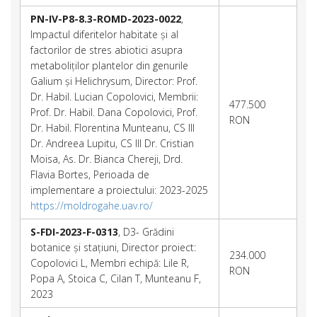
PN-IV-P8-8.3-ROMD-2023-0022
,
Impactul diferitelor habitate și al
factorilor de stres abiotici asupra
metaboliților plantelor din genurile
Galium și Helichrysum, Director: Prof.
Dr. Habil. Lucian Copolovici, Membrii:
477.500
Prof. Dr. Habil. Dana Copolovici, Prof.
RON
Dr. Habil. Florentina Munteanu, CS III
Dr. Andreea Lupitu, CS III Dr. Cristian
Moisa, As. Dr. Bianca Chereji, Drd.
Flavia Bortes, Perioada de
implementare a proiectului: 2023-2025
https://moldrogahe.uav.ro/
S-FDI-2023-F-0313
, D3- Grădini
botanice și stațiuni, Director proiect:
234.000
Copolovici L, Membri echipă: Lile R,
RON
Popa A, Stoica C, Cilan T, Munteanu F,
2023