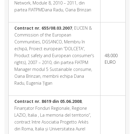
Network, Module 8, 2010 – 2011, din
partea FIATPMDana Radu, Oana Brinzan
Contract nr. 655/08.03.2007
, EUCEN &
Commission of the European
Communities, DGSANCO, Membru în
echipă, Proiect european “DOLCETA“,
Product safety and European consumer’s
48.000
EURO
rights), 2007 – 2010, din partea FIATPM
Manager modul 5 Sustainable consume,
Oana Brinzan, membrii echipa Dana
Radu, Eugenia Țigan
Contract nr.
8619 din 05.06.2008
,
Finanțator Fonduri Regionale, Regione
LAZIO, Italia , La memoria del territorio”,
contract între Asociatia Progetto Arkès
din Roma, Italia și Universitatea Aurel