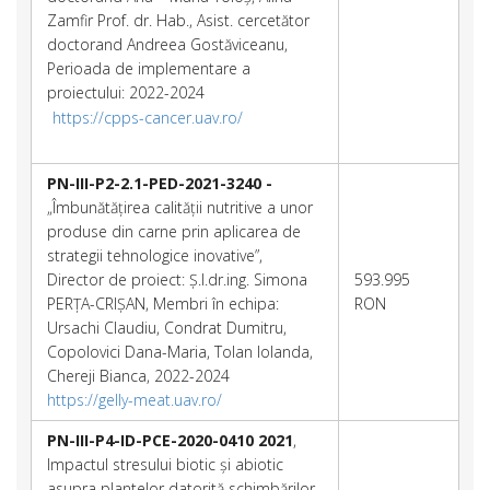
Zamfir Prof. dr. Hab., Asist. cercetător
doctorand Andreea Gostăviceanu,
Perioada de implementare a
proiectului: 2022-2024
https://cpps-cancer.uav.ro/
PN-III-P2-2.1-PED-2021-3240 -
„Îmbunătățirea calității nutritive a unor
produse din carne prin aplicarea de
strategii tehnologice inovative”,
Director de proiect: Ș.l.dr.ing. Simona
593.995
PERȚA-CRIȘAN, Membri în echipa:
RON
Ursachi Claudiu, Condrat Dumitru,
Copolovici Dana-Maria, Tolan Iolanda,
Chereji Bianca, 2022-2024
https://gelly-meat.uav.ro/
PN-III-P4-ID-PCE-2020-0410 2021
,
Impactul stresului biotic și abiotic
asupra plantelor datorită schimbărilor