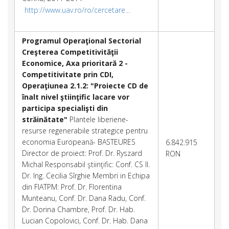
http://www.uav.ro/ro/cercetare...
Programul Operaţional Sectorial
Creşterea Competitivităţii
Economice, Axa prioritară 2 -
Competitivitate prin CDI,
Operaţiunea 2.1.2: "Proiecte CD de
înalt nivel ştiinţific lacare vor
participa specialişti din
străinătate"
Plantele liberiene-
resurse regenerabile strategice pentru
economia Europeană- BASTEURES
6.842.915
Director de proiect: Prof. Dr. Ryszard
RON
Michal Responsabil ştiinţific: Conf. CS II.
Dr. Ing. Cecilia Sîrghie Membri in Echipa
din FIATPM: Prof. Dr. Florentina
Munteanu, Conf. Dr. Dana Radu, Conf.
Dr. Dorina Chambre, Prof. Dr. Hab.
Lucian Copolovici, Conf. Dr. Hab. Dana