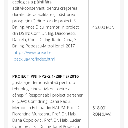
ecologică a pâinii fără
aditivi/conservanți pentru creșterea
duratei de valabilitate și păstrarea
prospețimii”, director de proiect: S.L.
Dr. Ing. Anca Dicu, membri in proiect
45.000 RON
din DSTN: Conf. Dr. Ing. Diaconescu
Daniela, Conf. Dr. Ing. Radu Dana, S.L.
Dr. Ing. Popescu-Mitroi Ionel, 2017
https://www.bread-e-
pack.uav.ro/index.html
PROIECT PNIII-P2-2.1-28PTE/2016
„Instalație demonstrativă pentru o
tehnologie inovativă de topire a
cânepii”, Responsabil proiect partener
P1(UAV): Conf.dr.ing. Dana Radu.
Membri in Echipa din FIATPM: Prof. Dr.
518.001
Florentina Munteanu, Prof. Dr. Hab.
RON (UAV)
Dana Copolovici, Prof. Dr. Hab. Lucian
Copolovici, S.l. Dr. ing. Ionel Popescu