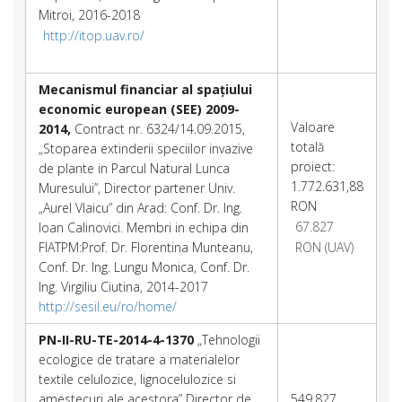
Mitroi, 2016-2018
http://itop.uav.ro/
Mecanismul financiar al spațiului
economic european (SEE) 2009-
Valoare
2014,
Contract nr. 6324/14.09.2015,
totală
„Stoparea extinderii speciilor invazive
proiect:
de plante in Parcul Natural Lunca
1.772.631,88
Muresului”, Director partener Univ.
RON
„Aurel Vlaicu” din Arad: Conf. Dr. Ing.
67.827
Ioan Calinovici. Membri in echipa din
FIATPM:Prof. Dr. Florentina Munteanu,
RON (UAV)
Conf. Dr. Ing. Lungu Monica, Conf. Dr.
Ing. Virgiliu Ciutina, 2014-2017
http://sesil.eu/ro/home/
PN-II-RU-TE-2014-4-1370
„Tehnologii
ecologice de tratare a materialelor
textile celulozice, lignocelulozice si
amestecuri ale acestora” Director de
549.827