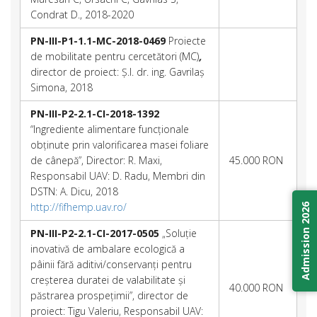
Condrat D., 2018-2020
PN-III-P1-1.1-MC-2018-0469
Proiecte
de mobilitate pentru cercetători (MC)
,
director de proiect: Ș.l. dr. ing. Gavrilaș
Simona, 2018
PN-III-P2-2.1-CI-2018-1392
“Ingrediente alimentare funcționale
obținute prin valorificarea masei foliare
de cânepă”, Director: R. Maxi,
45.000 RON
Responsabil UAV: D. Radu, Membri din
DSTN: A. Dicu, 2018
http://fifhemp.uav.ro/
Admission 2026
PN-III-P2-2.1-CI-2017-0505
„Soluție
inovativă de ambalare ecologică a
pâinii fără aditivi/conservanți pentru
creșterea duratei de valabilitate și
40.000 RON
păstrarea prospețimii”, director de
proiect: Tigu Valeriu, Responsabil UAV: