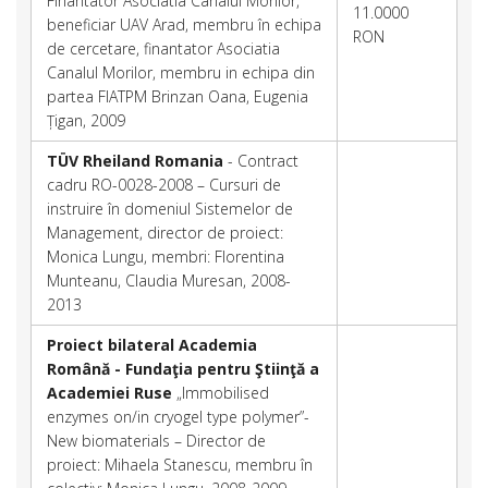
Finantator Asociatia Canalul Morilor,
11.0000
beneficiar UAV Arad, membru în echipa
RON
de cercetare, finantator Asociatia
Canalul Morilor, membru in echipa din
partea FIATPM Brinzan Oana, Eugenia
Țigan, 2009
TÜV Rheiland Romania
- Contract
cadru RO-0028-2008 – Cursuri de
instruire în domeniul Sistemelor de
Management, director de proiect:
Monica Lungu, membri: Florentina
Munteanu, Claudia Muresan, 2008-
2013
Proiect bilateral Academia
Română - Fundaţia pentru Ştiinţă a
Academiei Ruse
„Immobilised
enzymes on/in cryogel type polymer”-
New biomaterials – Director de
proiect: Mihaela Stanescu, membru în