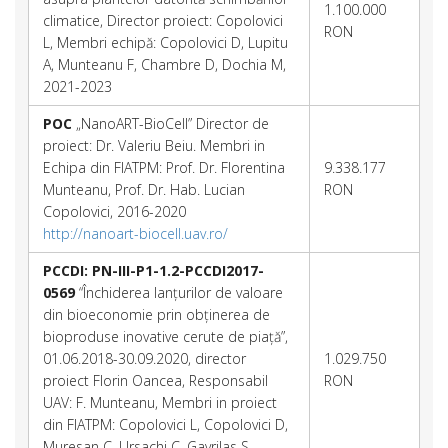
1.100.000
climatice, Director proiect: Copolovici
RON
L, Membri echipă: Copolovici D, Lupitu
A, Munteanu F, Chambre D, Dochia M,
2021-2023
POC
„NanoART-BioCell” Director de
proiect: Dr. Valeriu Beiu. Membri in
Echipa din FIATPM: Prof. Dr. Florentina
9.338.177
Munteanu, Prof. Dr. Hab. Lucian
RON
Copolovici, 2016-2020
http://nanoart-biocell.uav.ro/
PCCDI: PN-III-P1-1.2-PCCDI2017-
0569
“Închiderea lanțurilor de valoare
din bioeconomie prin obținerea de
bioproduse inovative cerute de piață”,
01.06.2018-30.09.2020, director
1.029.750
proiect Florin Oancea, Responsabil
RON
UAV: F. Munteanu, Membri in proiect
din FIATPM: Copolovici L, Copolovici D,
Muresan C, Ursachi C, Gavrilas S,